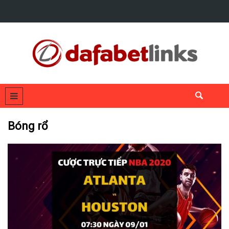
Bóng rổ