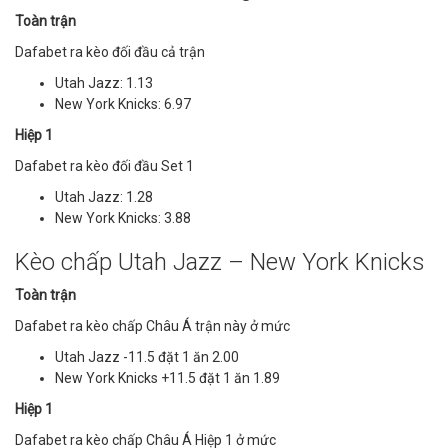
Toàn trận
Dafabet ra kèo đối đầu cả trận
Utah Jazz: 1.13
New York Knicks: 6.97
Hiệp 1
Dafabet ra kèo đối đầu Set 1
Utah Jazz: 1.28
New York Knicks: 3.88
Kèo chấp Utah Jazz – New York Knicks
Toàn trận
Dafabet ra kèo chấp Châu Á trận này ở mức
Utah Jazz -11.5 đặt 1 ăn 2.00
New York Knicks +11.5 đặt 1 ăn 1.89
Hiệp 1
Dafabet ra kèo chấp Châu Á Hiệp 1 ở mức