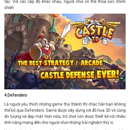
tác. Với các cấp độ khác nhau, người chơi có thể thỏa sức chinh
chiến.
4.Defenders
Là người yêu thích những game thủ thành thì chắc hẳn bạn không
thể bỏ qua Defenders. Game được xây dựng với đồ họa 3D vô cùng
ấn tượng và đẹp mắt. Hơn nữa, trò chơi còn được thiết kế với nhiều
tính năng mang đến cho người chơi những trải nghiệm thú vị.