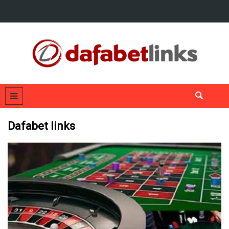
Dafabet links