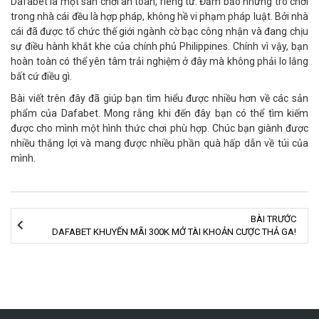
Dafabet là một sân chơi an toàn, riêng tư. Đảm bảo những trò chơi
trong nhà cái đều là hợp pháp, không hề vi phạm pháp luật. Bởi nhà
cái đã được tổ chức thế giới ngành cờ bạc công nhận và đang chịu
sự điều hành khắt khe của chính phủ Philippines. Chính vì vậy, bạn
hoàn toàn có thể yên tâm trải nghiệm ở đây mà không phải lo lắng
bất cứ điều gì.
Bài viết trên đây đã giúp bạn tìm hiểu được nhiều hơn về các sản
phẩm của Dafabet. Mong rằng khi đến đây bạn có thể tìm kiếm
được cho mình một hình thức chơi phù hợp. Chúc bạn giành được
nhiều thắng lợi và mang được nhiều phần quà hấp dẫn về túi của
mình.
BÀI TRƯỚC
DAFABET KHUYẾN MÃI 300K MỞ TÀI KHOẢN CƯỢC THẢ GA!