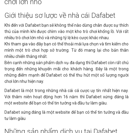
chơi lớn nhỏ
Giới thiệu sơ lược về nhà cái Dafabet
Khi đến với Dafabet bạn sẽ không thể nào dừng chân được sự thích
thú của mình khi được chìm vào một kho trò chơi khổng lồ. Với rất
nhiều trò chơi lớn nhỏ và những tỷ lệ kèo cược khác nhau.
Khi tham gia vào đây bạn có thể thoải mái lựa chọn và tìm kiếm cho
mình một trò chơi hợp sở trường. Từ đó mang lại cho bản thân
nhiều chiến thắng nhất.
Bên cạnh những sản phẩm dịch vụ đa dạng thì Dafabet còn rất chú
trọng đến những khuyến mãi cho khách hàng. Đây là một trong
những điểm mạnh để Dafabet có thể thu hút một số lượng người
chơi lớn như hiện nay.
Dafabet là một trong những nhà cái cá cược uy tín nhất hiện nay.
Với thâm niên hoạt động hơn 16 năm thì Dafabet xứng đáng là
một website để bạn có thể tin tưởng và đầu tư làm giàu.
Dafabet xứng đáng là một website để bạn có thể tin tưởng và đầu
tư làm giàu
Những sản phẩm dịch vụ tại Dafabet