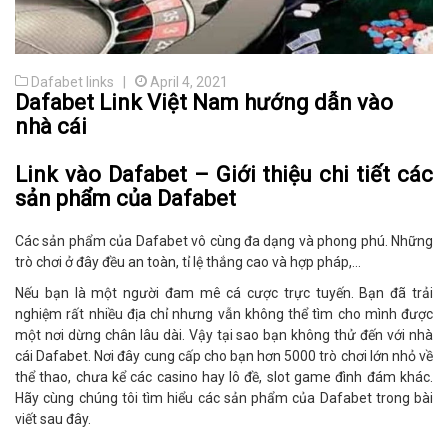
Dafabet links |
April 4, 2021
Dafabet Link Việt Nam hướng dẫn vào
nhà cái
Link vào Dafabet – Giới thiệu chi tiết các
sản phẩm của Dafabet
Các sản phẩm của Dafabet vô cùng đa dạng và phong phú. Những
trò chơi ở đây đều an toàn, tỉ lệ thắng cao và hợp pháp,…
Nếu bạn là một người đam mê cá cược trực tuyến. Bạn đã trải
nghiệm rất nhiều địa chỉ nhưng vẫn không thể tìm cho mình được
một nơi dừng chân lâu dài. Vậy tại sao bạn không thử đến với nhà
cái Dafabet. Nơi đây cung cấp cho bạn hơn 5000 trò chơi lớn nhỏ về
thể thao, chưa kể các casino hay lô đề, slot game đình đám khác.
Hãy cùng chúng tôi tìm hiểu các sản phẩm của Dafabet trong bài
viết sau đây.