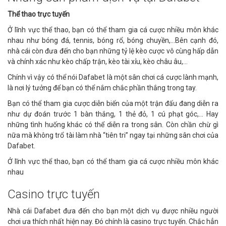
Thể thao trực tuyến
Ở lĩnh vực thể thao, bạn có thể tham gia cá cược nhiều môn khác
nhau như bóng đá, tennis, bóng rổ, bóng chuyền,…Bên cạnh đó,
nhà cái còn đưa đến cho bạn những tỷ lệ kèo cược vô cùng hấp dẫn
và chính xác như kèo chấp trận, kèo tài xỉu, kèo châu âu,…
Chính vì vậy có thể nói Dafabet là một sân chơi cá cược lành mạnh,
là nơi lý tưởng để bạn có thể nắm chắc phần thắng trong tay.
Bạn có thể tham gia cược diễn biến của một trận đấu đang diễn ra
như dự đoán trước 1 bàn thắng, 1 thẻ đỏ, 1 cú phạt góc,… Hay
những tình huống khác có thể diễn ra trong sân. Còn chần chừ gì
nữa mà không trổ tài làm nhà “tiên tri” ngay tại những sân chơi của
Dafabet.
Ở lĩnh vực thể thao, bạn có thể tham gia cá cược nhiều môn khác
nhau
Casino trực tuyến
Nhà cái Dafabet đưa đến cho bạn một dịch vụ được nhiều người
chơi ưa thích nhất hiện nay. Đó chính là casino trực tuyến. Chắc hẳn