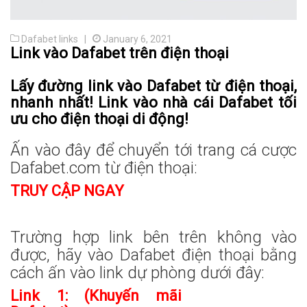
Dafabet links |
January 6, 2021
Link vào Dafabet trên điện thoại
Lấy đường link vào Dafabet từ điện thoại,
nhanh nhất! Link vào nhà cái Dafabet tối
ưu cho điện thoại di động!
Ấn vào đây để chuyển tới trang cá cược
Dafabet.com từ điện thoại:
TRUY CẬP NGAY
Trường hợp link bên trên không vào
được, hãy vào Dafabet điện thoại bằng
cách ấn vào link dự phòng dưới đây:
Link 1: (Khuyến mãi