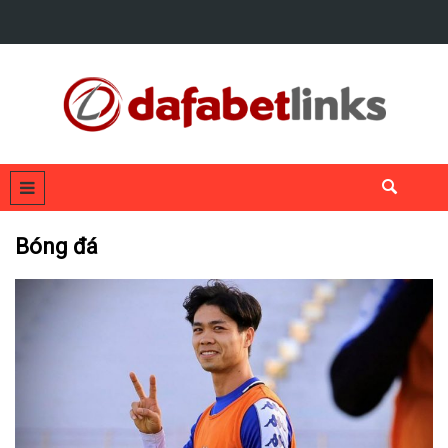
Bóng đá