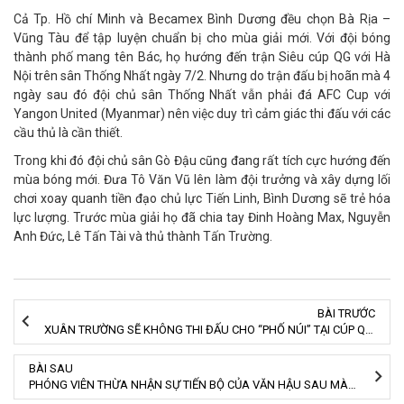
Cả Tp. Hồ chí Minh và Becamex Bình Dương đều chọn Bà Rịa –
Vũng Tàu để tập luyện chuẩn bị cho mùa giải mới. Với đội bóng
thành phố mang tên Bác, họ hướng đến trận Siêu cúp QG với Hà
Nội trên sân Thống Nhất ngày 7/2. Nhưng do trận đấu bị hoãn mà 4
ngày sau đó đội chủ sân Thống Nhất vẫn phải đá AFC Cup với
Yangon United (Myanmar) nên việc duy trì cảm giác thi đấu với các
cầu thủ là cần thiết.
Trong khi đó đội chủ sân Gò Đậu cũng đang rất tích cực hướng đến
mùa bóng mới. Đưa Tô Văn Vũ lên làm đội trưởng và xây dựng lối
chơi xoay quanh tiền đạo chủ lực Tiến Linh, Bình Dương sẽ trẻ hóa
lực lượng. Trước mùa giải họ đã chia tay Đinh Hoàng Max, Nguyễn
Anh Đức, Lê Tấn Tài và thủ thành Tấn Trường.
BÀI TRƯỚC
XUÂN TRƯỜNG SẼ KHÔNG THI ĐẤU CHO “PHỐ NÚI” TẠI CÚP QUỐC GIA 2020
BÀI SAU
PHÓNG VIÊN THỪA NHẬN SỰ TIẾN BỘ CỦA VĂN HẬU SAU MÀN TRÌNH DIỄN TẠI ĐỘI DỰ BỊ HEERENVEEN