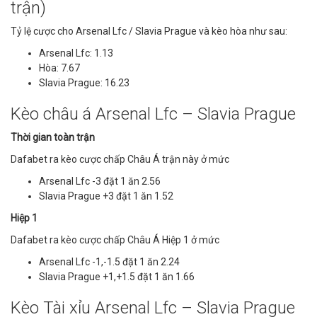
trận)
Tỷ lệ cược cho Arsenal Lfc / Slavia Prague và kèo hòa như sau:
Arsenal Lfc: 1.13
Hòa: 7.67
Slavia Prague: 16.23
Kèo châu á Arsenal Lfc – Slavia Prague
Thời gian toàn trận
Dafabet ra kèo cược chấp Châu Á trận này ở mức
Arsenal Lfc -3 đặt 1 ăn 2.56
Slavia Prague +3 đặt 1 ăn 1.52
Hiệp 1
Dafabet ra kèo cược chấp Châu Á Hiệp 1 ở mức
Arsenal Lfc -1,-1.5 đặt 1 ăn 2.24
Slavia Prague +1,+1.5 đặt 1 ăn 1.66
Kèo Tài xỉu Arsenal Lfc – Slavia Prague