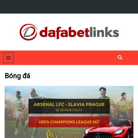
Bóng đá