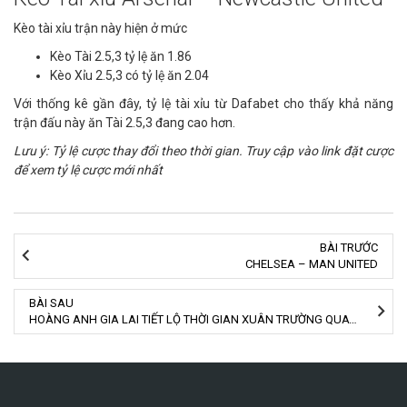
Kèo tài xỉu trận này hiện ở mức
Kèo Tài 2.5,3 tỷ lệ ăn 1.86
Kèo Xỉu 2.5,3 có tỷ lệ ăn 2.04
Với thống kê gần đây, tỷ lệ tài xỉu từ Dafabet cho thấy khả năng
trận đấu này ăn Tài 2.5,3 đang cao hơn.
Lưu ý: Tỷ lệ cược thay đổi theo thời gian. Truy cập vào link đặt cược
để xem tỷ lệ cược mới nhất
BÀI TRƯỚC
CHELSEA – MAN UNITED
BÀI SAU
HOÀNG ANH GIA LAI TIẾT LỘ THỜI GIAN XUÂN TRƯỜNG QUAY TRỞ LẠI SÂN CỎ