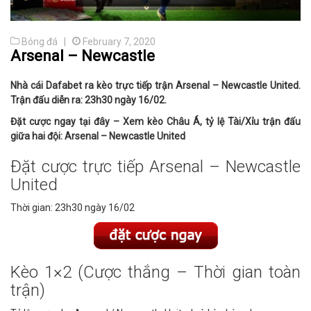
Bóng đá |
February 7, 2020
Arsenal – Newcastle
Nhà cái Dafabet ra kèo trực tiếp trận Arsenal – Newcastle United.
Trận đấu diễn ra: 23h30 ngày 16/02.
Đặt cược ngay tại đây – Xem kèo Châu Á, tỷ lệ Tài/Xỉu trận đấu
giữa hai đội: Arsenal – Newcastle United
Đặt cược trực tiếp Arsenal – Newcastle
United
Thời gian: 23h30 ngày 16/02
Kèo 1×2 (Cược thắng – Thời gian toàn
trận)