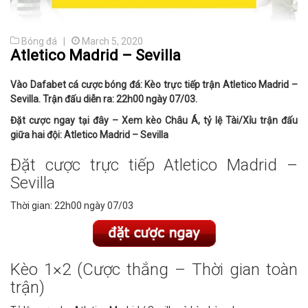
Bóng đá |
March 5, 2020
Atletico Madrid – Sevilla
Vào Dafabet cá cược bóng đá: Kèo trực tiếp trận Atletico Madrid –
Sevilla. Trận đấu diễn ra: 22h00 ngày 07/03.
Đặt cược ngay tại đây – Xem kèo Châu Á, tỷ lệ Tài/Xỉu trận đấu
giữa hai đội: Atletico Madrid – Sevilla
Đặt cược trực tiếp Atletico Madrid –
Sevilla
Thời gian: 22h00 ngày 07/03
Kèo 1×2 (Cược thắng – Thời gian toàn
trận)