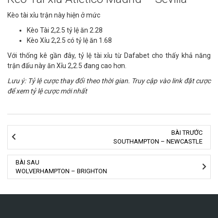
Kèo tài xỉu trận này hiện ở mức
Kèo Tài 2,2.5 tỷ lệ ăn 2.28
Kèo Xỉu 2,2.5 có tỷ lệ ăn 1.68
Với thống kê gần đây, tỷ lệ tài xỉu từ Dafabet cho thấy khả năng
trận đấu này ăn Xỉu 2,2.5 đang cao hơn.
Lưu ý: Tỷ lệ cược thay đổi theo thời gian. Truy cập vào link đặt cược
để xem tỷ lệ cược mới nhất
BÀI TRƯỚC
SOUTHAMPTON – NEWCASTLE
BÀI SAU
WOLVERHAMPTON – BRIGHTON