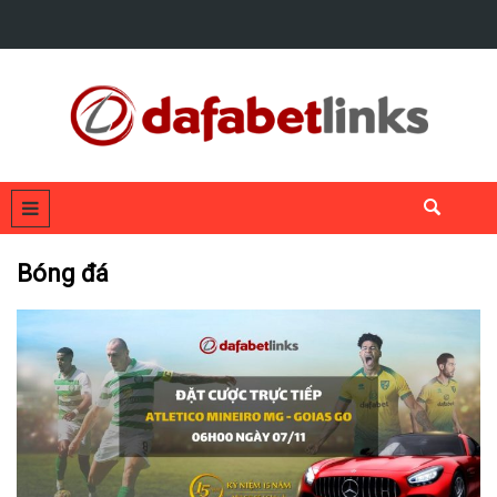
Bóng đá