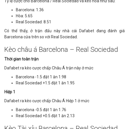
Tỷ lệ cược cho Barcelona / Real Sociedad và kèo hòa như sau:
Barcelona: 1.36
Hòa: 5.65
Real Sociedad: 8.51
Có thể thấy, ở trận đấu này nhà cái Dafabet đang đánh giá
Barcelona cửa trên so với Real Sociedad.
Kèo châu á Barcelona – Real Sociedad
Thời gian toàn trận
Dafabet ra kèo cược chấp Châu Á trận này ở mức
Barcelona -1.5 đặt 1 ăn 1.98
Real Sociedad +1.5 đặt 1 ăn 1.95
Hiệp 1
Dafabet ra kèo cược chấp Châu Á Hiệp 1 ở mức
Barcelona -0.5 đặt 1 ăn 1.76
Real Sociedad +0.5 đặt 1 ăn 2.13
Kèo Tài xỉu Barcelona – Real Sociedad