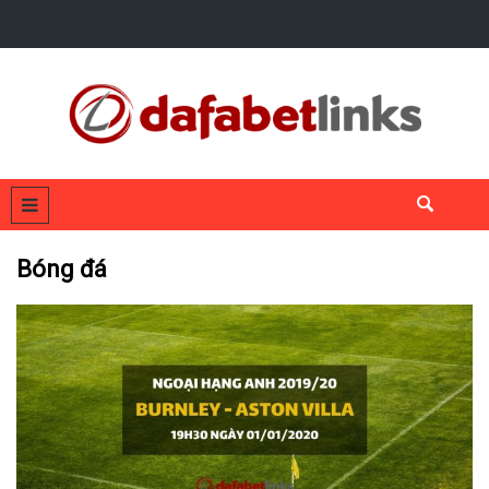
Bóng đá