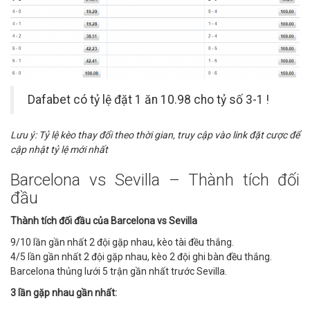
Dafabet có tỷ lệ đặt 1 ăn 10.98 cho tỷ số 3-1 !
Lưu ý: Tỷ lệ kèo thay đổi theo thời gian, truy cập vào link đặt cược để
cập nhật tỷ lệ mới nhất
Barcelona vs Sevilla – Thành tích đối
đầu
Thành tích đối đầu của Barcelona vs Sevilla
9/10 lần gần nhất 2 đội gặp nhau, kèo tài đều thắng.
4/5 lần gần nhất 2 đội gặp nhau, kèo 2 đội ghi bàn đều thắng.
Barcelona thủng lưới 5 trận gần nhất trước Sevilla.
3 lần gặp nhau gần nhất: