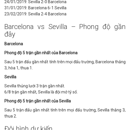
24/01/2019: Sevilla 2-0 Barcelona
31/01/2019: Barcelona 6-1 Sevilla
23/02/2019: Sevilla 2-4 Barcelona
Barcelona vs Sevilla – Phong độ gần
đây
Barcelona
Phong độ 5 trận gần nhất của Barcelona
Sau 5 trận đấu gần nhất tính trên mọi đấu trường, Barcelona thắng
3, hòa 1, thua 1.
Sevilla
Sevilla thủng lưới 3 trận gần nhất.
6/8 trận gần nhất, Sevilla là đội mở tỷ số.
Phong độ 5 trận gần nhất của Sevilla
Sau 5 trận đấu gần nhất tính trên mọi đấu trường, Sevilla thắng 3,
thua 2.
Đội hình dự kiến