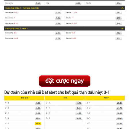
Dự đoán của nhà cái Dafabet cho kết quả trận đấu này: 3-1