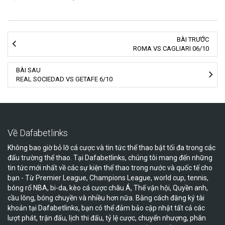
BÀI TRƯỚC
ROMA VS CAGLIARI 06/10
BÀI SAU
REAL SOCIEDAD VS GETAFE 6/10
Về Dafabetlinks
Không bao giờ bỏ lỡ cá cược và tin tức thể thao bật tối đa trong các
đấu trường thể thao. Tại Dafabetlinks, chúng tôi mang đến những
tin tức mới nhất về các sự kiện thể thao trong nước và quốc tế cho
bạn - Từ Premier League, Champions League, world cup, tennis,
bóng rổ NBA, bi-da, kèo cá cược châu Á, Thế vận hội, Quyền anh,
cầu lông, bóng chuyền và nhiều hơn nữa. Bằng cách đăng ký tài
khoản tại Dafabetlinks, bạn có thể đảm bảo cập nhật tất cả các
lượt phát, trận đấu, lịch thi đấu, tỷ lệ cược, chuyển nhượng, phân