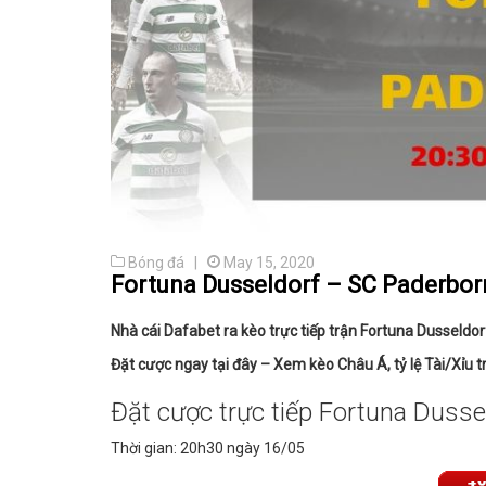
Bóng đá |
May 15, 2020
Fortuna Dusseldorf – SC Paderbor
Nhà cái Dafabet ra kèo trực tiếp trận Fortuna Dusseldo
Đặt cược ngay tại đây – Xem kèo Châu Á, tỷ lệ Tài/Xỉu 
Đặt cược trực tiếp Fortuna Duss
Thời gian: 20h30 ngày 16/05