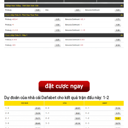
Dự đoán của nhà cái Dafabet cho kết quả trận đấu này: 1-2