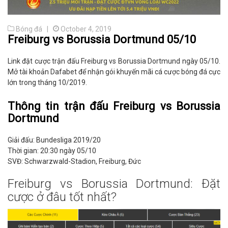
Bóng đá |
October 4, 2019
Freiburg vs Borussia Dortmund 05/10
Link đặt cược trận đấu Freiburg vs Borussia Dortmund ngày 05/10.
Mở tài khoản Dafabet để nhận gói khuyến mãi cá cược bóng đá cực
lớn trong tháng 10/2019.
Thông tin trận đấu Freiburg vs Borussia
Dortmund
Giải đấu: Bundesliga 2019/20
Thời gian: 20:30 ngày 05/10
SVĐ: Schwarzwald-Stadion, Freiburg, Đức
Freiburg vs Borussia Dortmund: Đặt
cược ở đâu tốt nhất?