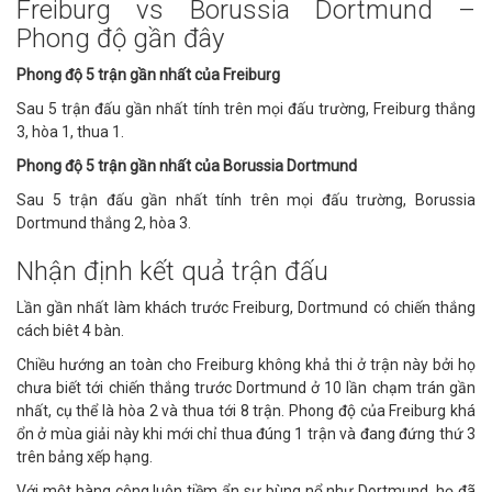
Freiburg vs Borussia Dortmund –
Phong độ gần đây
Phong độ 5 trận gần nhất của Freiburg
Sau 5 trận đấu gần nhất tính trên mọi đấu trường, Freiburg thắng
3, hòa 1, thua 1.
Phong độ 5 trận gần nhất của Borussia Dortmund
Sau 5 trận đấu gần nhất tính trên mọi đấu trường, Borussia
Dortmund thắng 2, hòa 3.
Nhận định kết quả trận đấu
Lần gần nhất làm khách trước Freiburg, Dortmund có chiến thắng
cách biêt 4 bàn.
Chiều hướng an toàn cho Freiburg không khả thi ở trận này bởi họ
chưa biết tới chiến thắng trước Dortmund ở 10 lần chạm trán gần
nhất, cụ thể là hòa 2 và thua tới 8 trận. Phong độ của Freiburg khá
ổn ở mùa giải này khi mới chỉ thua đúng 1 trận và đang đứng thứ 3
trên bảng xếp hạng.
Với một hàng công luôn tiềm ẩn sự bùng nổ như Dortmund, họ đã