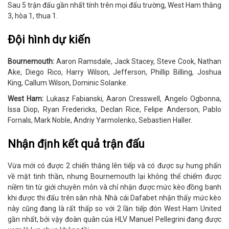
Sau 5 trận đấu gần nhất tính trên mọi đấu trường, West Ham thắng
3, hòa 1, thua 1.
Đội hình dự kiến
Bournemouth:
Aaron Ramsdale, Jack Stacey, Steve Cook, Nathan
Ake, Diego Rico, Harry Wilson, Jefferson, Phillip Billing, Joshua
King, Callum Wilson, Dominic Solanke.
West Ham:
Lukasz Fabianski, Aaron Cresswell, Angelo Ogbonna,
Issa Diop, Ryan Fredericks, Declan Rice, Felipe Anderson, Pablo
Fornals, Mark Noble, Andriy Yarmolenko, Sebastien Haller.
Nhận định kết quả trận đấu
Vừa mới có được 2 chiến thắng lên tiếp và có được sự hưng phấn
về mặt tinh thần, nhưng Bournemouth lại không thể chiếm được
niềm tin từ giới chuyên môn và chỉ nhận được mức kèo đồng banh
khi được thi đấu trên sân nhà. Nhà cái Dafabet nhận thấy mức kèo
này cũng đang là rất thấp so với 2 lần tiếp đón West Ham United
gần nhất, bởi vậy đoàn quân của HLV Manuel Pellegrini đang được