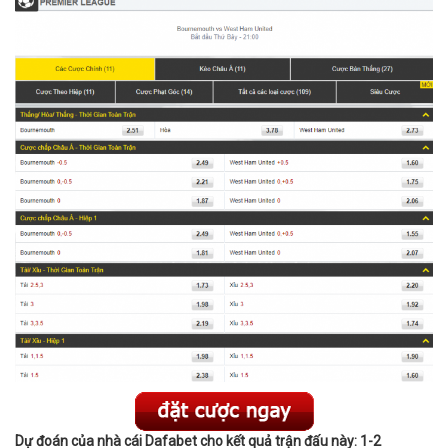
Dự đoán của nhà cái Dafabet cho kết quả trận đấu này: 1-2