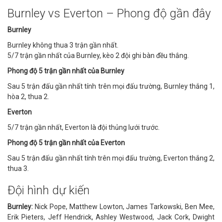
Burnley vs Everton – Phong độ gần đây
Burnley
Burnley không thua 3 trận gần nhất.
5/7 trận gần nhất của Burnley, kèo 2 đội ghi bàn đều thắng.
Phong độ 5 trận gần nhất của Burnley
Sau 5 trận đấu gần nhất tính trên mọi đấu trường, Burnley thắng 1,
hòa 2, thua 2.
Everton
5/7 trận gần nhất, Everton là đội thủng lưới trước.
Phong độ 5 trận gần nhất của Everton
Sau 5 trận đấu gần nhất tính trên mọi đấu trường, Everton thắng 2,
thua 3.
Đội hình dự kiến
Burnley:
Nick Pope, Matthew Lowton, James Tarkowski, Ben Mee,
Erik Pieters, Jeff Hendrick, Ashley Westwood, Jack Cork, Dwight