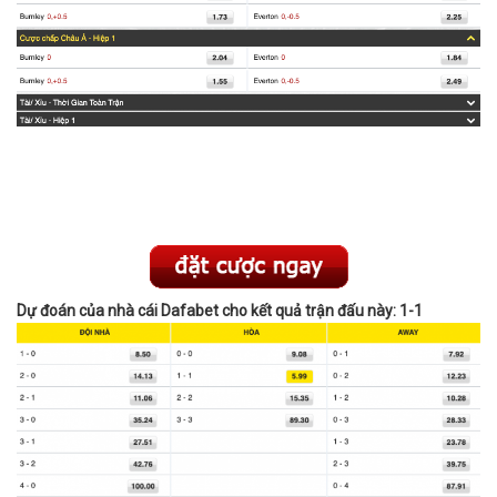
Dự đoán của nhà cái Dafabet cho kết quả trận đấu này: 1-1