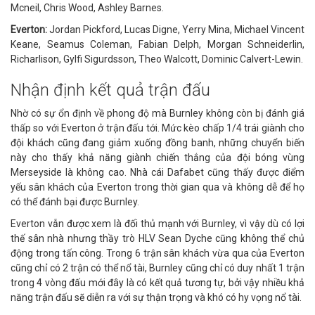
Mcneil, Chris Wood, Ashley Barnes.
Everton:
Jordan Pickford, Lucas Digne, Yerry Mina, Michael Vincent
Keane, Seamus Coleman, Fabian Delph, Morgan Schneiderlin,
Richarlison, Gylfi Sigurdsson, Theo Walcott, Dominic Calvert-Lewin.
Nhận định kết quả trận đấu
Nhờ có sự ổn định về phong độ mà Burnley không còn bị đánh giá
thấp so với Everton ở trận đấu tới. Mức kèo chấp 1/4 trái giành cho
đội khách cũng đang giảm xuống đồng banh, những chuyển biến
này cho thấy khả năng giành chiến thắng của đội bóng vùng
Merseyside là không cao. Nhà cái Dafabet cũng thấy được điểm
yếu sân khách của Everton trong thời gian qua và không dễ để họ
có thể đánh bại được Burnley.
Everton vẫn được xem là đối thủ mạnh với Burnley, vì vậy dù có lợi
thế sân nhà nhưng thầy trò HLV Sean Dyche cũng không thể chủ
động trong tấn công. Trong 6 trận sân khách vừa qua của Everton
cũng chỉ có 2 trận có thể nổ tài, Burnley cũng chỉ có duy nhất 1 trận
trong 4 vòng đấu mới đây là có kết quả tương tự, bởi vậy nhiều khả
năng trận đấu sẽ diễn ra với sự thận trọng và khó có hy vọng nổ tài.