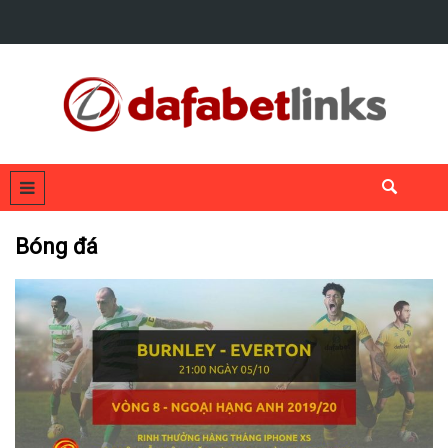
Bóng đá