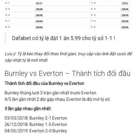
Dafabet có tỷ lệ đặt 1 ăn 5.99 cho tỷ số 1-1 !
Lưu ý: Tỷ lệ kèo thay đổi theo thời gian, truy cập vào link đặt cược để
cập nhật tỷ lệ mới nhất
Burnley vs Everton – Thành tích đối đầu
Thành tích đối đầu của Burnley vs Everton
Burnley thủng lưới 3 trận gần nhất trước Everton.
4/5 lần gần nhất 2 đội gặp nhau, Everton là đội mở tỷ số.
3 lần gặp nhau gần nhất:
03/03/2018: Burnley 2-1 Everton
26/12/2018: Burnley 1-5 Everton
04/05/2019: Everton 2-0 Burnley