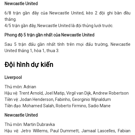
Newcastle United
6/8 trận gần đây của Newcastle United, kèo 2 đội ghi bàn đều
thắng.
4/5 trận gần đây, Newcastle United là đội thủng lưới trước.
Phong độ 5 trận gần nhất của Newcastle United
Sau 5 trận đấu gần nhất tính trên mọi đấu trường, Newcastle
United thắng 1, hòa 1, thua 3.
Đội hình dự kiến
Liverpool
Thủ môn: Adrian
Hậu vệ: Trent Arnold, Joel Matip, Virgil van Dijk, Andrew Robertson
Tiền vệ: Jodan Henderson, Fabinho, Georginio Wijnaldum
Tiền đạo: Mohamed Salah, Roberto Firmino, Sadio Mane
Newcastle United
Thủ môn: Martin Dubravka
Hậu vệ: Jetro Willems, Paul Dummett, Jamaal Lascelles, Fabian