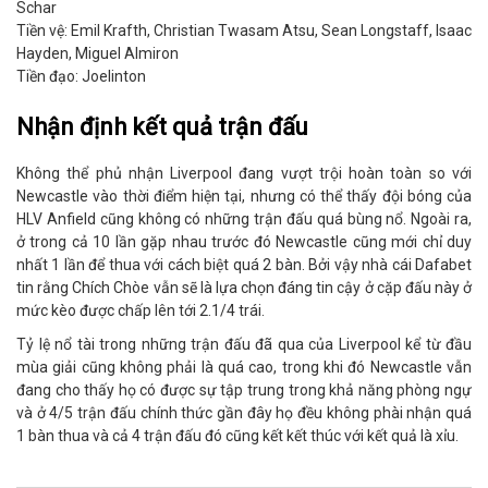
Schar
Tiền vệ: Emil Krafth, Christian Twasam Atsu, Sean Longstaff, Isaac
Hayden, Miguel Almiron
Tiền đạo: Joelinton
Nhận định kết quả trận đấu
Không thể phủ nhận Liverpool đang vượt trội hoàn toàn so với
Newcastle vào thời điểm hiện tại, nhưng có thể thấy đội bóng của
HLV Anfield cũng không có những trận đấu quá bùng nổ. Ngoài ra,
ở trong cả 10 lần gặp nhau trước đó Newcastle cũng mới chỉ duy
nhất 1 lần để thua với cách biệt quá 2 bàn. Bởi vậy nhà cái Dafabet
tin rằng Chích Chòe vẫn sẽ là lựa chọn đáng tin cậy ở cặp đấu này ở
mức kèo được chấp lên tới 2.1/4 trái.
Tỷ lệ nổ tài trong những trận đấu đã qua của Liverpool kể từ đầu
mùa giải cũng không phải là quá cao, trong khi đó Newcastle vẫn
đang cho thấy họ có được sự tập trung trong khả năng phòng ngự
và ở 4/5 trận đấu chính thức gần đây họ đều không phài nhận quá
1 bàn thua và cả 4 trận đấu đó cũng kết kết thúc với kết quả là xỉu.