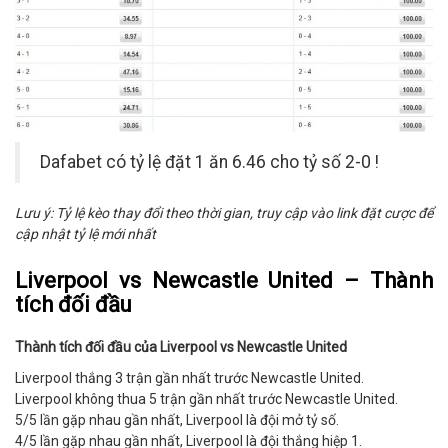
Dafabet có tỷ lệ đặt 1 ăn 6.46 cho tỷ số 2-0 !
Lưu ý: Tỷ lệ kèo thay đổi theo thời gian, truy cập vào link đặt cược để
cập nhật tỷ lệ mới nhất
Liverpool vs Newcastle United – Thành
tích đối đầu
Thành tích đối đầu của Liverpool vs Newcastle United
Liverpool thắng 3 trận gần nhất trước Newcastle United.
Liverpool không thua 5 trận gần nhất trước Newcastle United.
5/5 lần gặp nhau gần nhất, Liverpool là đội mở tỷ số.
4/5 lần gặp nhau gần nhất, Liverpool là đội thắng hiệp 1.