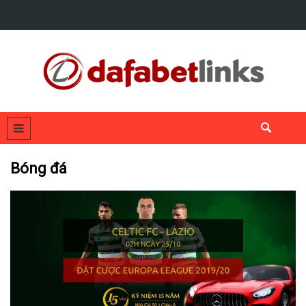
Bóng đá