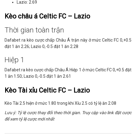
Lazio: 2.69
Kèo châu á Celtic FC – Lazio
Thời gian toàn trận
Dafabet ra kèo cược chấp Châu Á trận này ở mức Celtic FC 0,+0.5
đặt 1 ăn 2.26; Lazio 0,-0.5 đặt 1 ăn 2.28
Hiệp 1
Dafabet ra kèo cược chấp Châu Á Hiệp 1 ở mức Celtic FC 0,+0.5 đặt
1 ăn 1.50; Lazio 0,-0.5 đặt 1 ăn 2.61
Kèo Tài xỉu Celtic FC – Lazio
Kèo Tài 2.5 hiện ở mức 1.80 trong khi Xỉu 2.5 có tỷ lệ ăn 2.08
Lưu ý: Tỷ lệ cược thay đổi theo thời gian. Truy cập vào link đặt cược
để xem tỷ lệ cược mới nhất