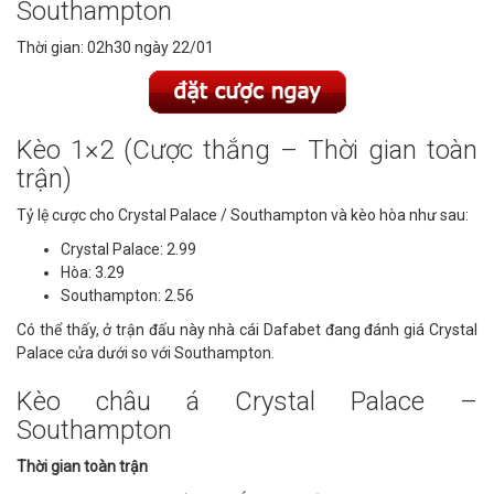
Southampton
Thời gian: 02h30 ngày 22/01
Kèo 1×2 (Cược thắng – Thời gian toàn
trận)
Tỷ lệ cược cho Crystal Palace / Southampton và kèo hòa như sau:
Crystal Palace: 2.99
Hòa: 3.29
Southampton: 2.56
Có thể thấy, ở trận đấu này nhà cái Dafabet đang đánh giá Crystal
Palace cửa dưới so với Southampton.
Kèo châu á Crystal Palace –
Southampton
Thời gian toàn trận