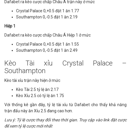
Dafabet ra kèo cược chấp Châu Á trận này ở mức
Crystal Palace 0,+0.5 đặt 1 ăn 1.77
Southampton 0,-0.5 đặt 1 ăn 2.19
Hiệp 1
Dafabet ra kèo cược chấp Châu Á Hiệp 1 ở mức
Crystal Palace 0,+0.5 đặt 1 ăn 1.55
Southampton 0,-0.5 đặt 1 ăn 2.49
Kèo Tài xỉu Crystal Palace –
Southampton
Kèo tài xỉu trận này hiện ở mức
Kèo Tài 2.5 tỷ lệ ăn 2.17
Kèo Xỉu 2.5 có tỷ lệ ăn 1.75
Với thống kê gần đây, tỷ lệ tài xỉu từ Dafabet cho thấy khả năng
trận đấu này ăn Xỉu 2.5 đang cao hơn.
Lưu ý: Tỷ lệ cược thay đổi theo thời gian. Truy cập vào link đặt cược
để xem tỷ lệ cược mới nhất