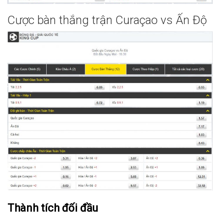
Cược bàn thắng trận Curaçao vs Ấn Độ
Thành tích đối đầu