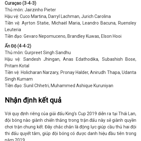
Curaçao (3-4-3)
Thủ môn: Jairzinho Pieter
Hậu vệ: Cuco Martina, Darryl Lachman, Jurich Carolina
Tiền vệ: Ayrton Statie, Michaël Maria, Leandro Bacuna, Ruensley
Leuteria
Tiền đạo: Gevaro Nepomuceno, Brandley Kuwas, Elson Hooi
Ấn Độ (4-4-2)
Thủ môn: Gurpreet Singh Sandhu
Hậu vệ: Sandesh Jhingan, Anas Edathodika, Subashish Bose,
Pritam Kotal
Tiền vệ: Holicharan Narzary, Pronay Halder, Anirudh Thapa, Udanta
Singh Kumam
Tiền đạo: Sunil Chhetri, Muhammed Ashique Kuruniyan
Nhận định kết quả
Với quy định riêng của giải đấu King’s Cup 2019 diễn ra tại Thái Lan,
đội bóng nào giành chiến thắng trong trận đấu này sẽ giành quyền
chơi trận chung kết. Đây chắc chắn là động lực giúp cầu thủ hai đội
thi đấu quyết tâm, giúp đội bóng có được danh hiệu đầu tiên trong
năm 2019.