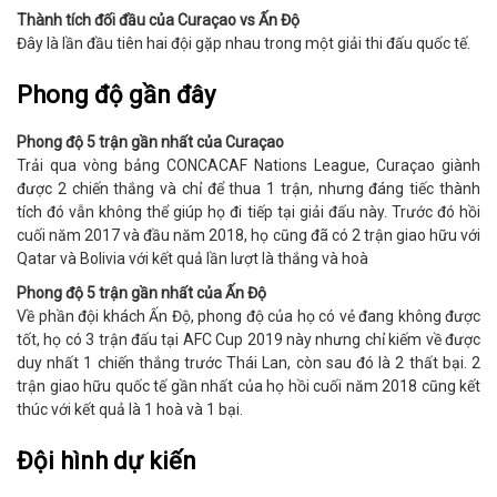
Thành tích đối đầu của Curaçao vs Ấn Độ
Đây là lần đầu tiên hai đội gặp nhau trong một giải thi đấu quốc tế.
Phong độ gần đây
Phong độ 5 trận gần nhất của Curaçao
Trải qua vòng bảng CONCACAF Nations League, Curaçao giành
được 2 chiến thắng và chỉ để thua 1 trận, nhưng đáng tiếc thành
tích đó vẫn không thể giúp họ đi tiếp tại giải đấu này. Trước đó hồi
cuối năm 2017 và đầu năm 2018, họ cũng đã có 2 trận giao hữu với
Qatar và Bolivia với kết quả lần lượt là thắng và hoà
Phong độ 5 trận gần nhất của Ấn Độ
Về phần đội khách Ấn Độ, phong độ của họ có vẻ đang không được
tốt, họ có 3 trận đấu tại AFC Cup 2019 này nhưng chỉ kiếm về được
duy nhất 1 chiến thắng trước Thái Lan, còn sau đó là 2 thất bại. 2
trận giao hữu quốc tế gần nhất của họ hồi cuối năm 2018 cũng kết
thúc với kết quả là 1 hoà và 1 bại.
Đội hình dự kiến