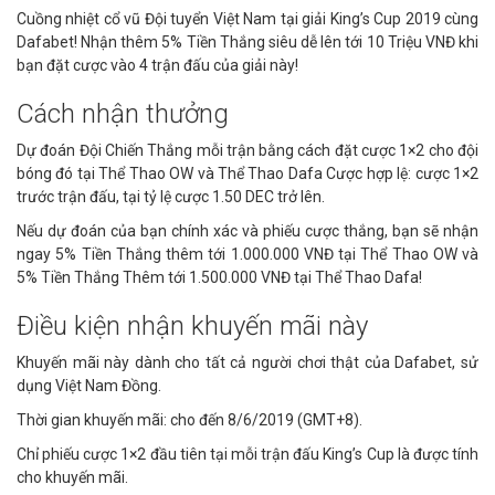
Cuồng nhiệt cổ vũ Đội tuyển Việt Nam tại giải King’s Cup 2019 cùng
Dafabet! Nhận thêm 5% Tiền Thắng siêu dễ lên tới 10 Triệu VNĐ khi
bạn đặt cược vào 4 trận đấu của giải này!
Cách nhận thưởng
Dự đoán Đội Chiến Thắng mỗi trận bằng cách đặt cược 1×2 cho đội
bóng đó tại Thể Thao OW và Thể Thao Dafa Cược hợp lệ: cược 1×2
trước trận đấu, tại tỷ lệ cược 1.50 DEC trở lên.
Nếu dự đoán của bạn chính xác và phiếu cược thắng, bạn sẽ nhận
ngay 5% Tiền Thắng thêm tới 1.000.000 VNĐ tại Thể Thao OW và
5% Tiền Thắng Thêm tới 1.500.000 VNĐ tại Thể Thao Dafa!
Điều kiện nhận khuyến mãi này
Khuyến mãi này dành cho tất cả người chơi thật của Dafabet, sử
dụng Việt Nam Đồng.
Thời gian khuyến mãi: cho đến 8/6/2019 (GMT+8).
Chỉ phiếu cược 1×2 đầu tiên tại mỗi trận đấu King’s Cup là được tính
cho khuyến mãi.