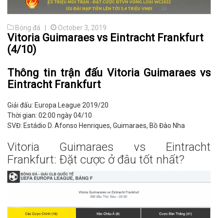
Bóng đá |
October 3, 2019
Vitoria Guimaraes vs Eintracht Frankfurt
(4/10)
Thông tin trận đấu Vitoria Guimaraes vs
Eintracht Frankfurt
Giải đấu: Europa League 2019/20
Thời gian: 02:00 ngày 04/10
SVĐ: Estádio D. Afonso Henriques, Guimaraes, Bồ Đào Nha
Vitoria Guimaraes vs Eintracht
Frankfurt: Đặt cược ở đâu tốt nhất?