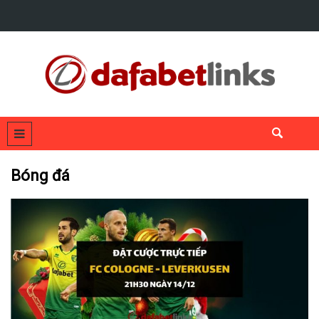
Bóng đá