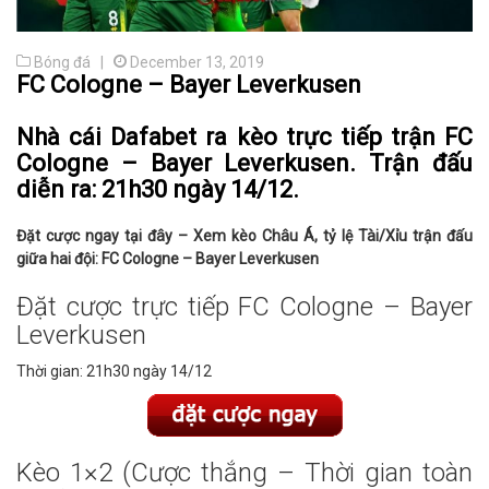
Bóng đá |
December 13, 2019
FC Cologne – Bayer Leverkusen
Nhà cái Dafabet ra kèo trực tiếp trận FC
Cologne – Bayer Leverkusen. Trận đấu
diễn ra: 21h30 ngày 14/12.
Đặt cược ngay tại đây – Xem kèo Châu Á, tỷ lệ Tài/Xỉu trận đấu
giữa hai đội: FC Cologne – Bayer Leverkusen
Đặt cược trực tiếp FC Cologne – Bayer
Leverkusen
Thời gian: 21h30 ngày 14/12
Kèo 1×2 (Cược thắng – Thời gian toàn