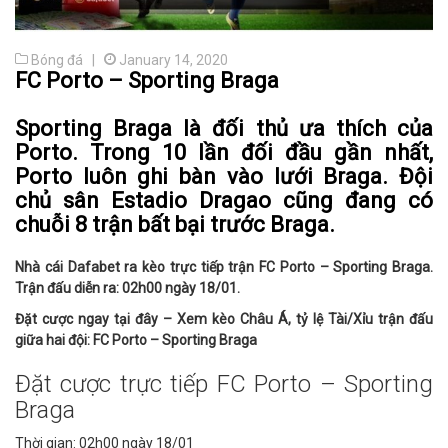
Bóng đá |
January 14, 2020
FC Porto – Sporting Braga
Sporting Braga là đối thủ ưa thích của
Porto. Trong 10 lần đối đầu gần nhất,
Porto luôn ghi bàn vào lưới Braga. Đội
chủ sân Estadio Dragao cũng đang có
chuỗi 8 trận bất bại trước Braga.
Nhà cái Dafabet ra kèo trực tiếp trận FC Porto – Sporting Braga.
Trận đấu diễn ra: 02h00 ngày 18/01.
Đặt cược ngay tại đây – Xem kèo Châu Á, tỷ lệ Tài/Xỉu trận đấu
giữa hai đội: FC Porto – Sporting Braga
Đặt cược trực tiếp FC Porto – Sporting
Braga
Thời gian: 02h00 ngày 18/01