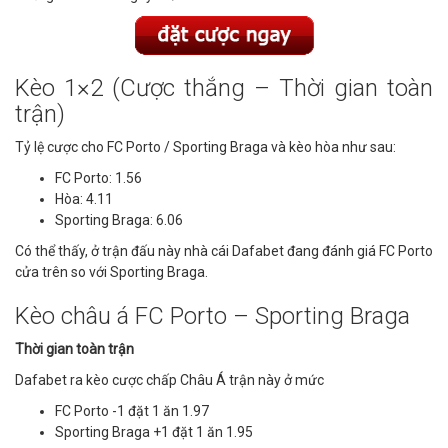
Kèo 1×2 (Cược thắng – Thời gian toàn
trận)
Tỷ lệ cược cho FC Porto / Sporting Braga và kèo hòa như sau:
FC Porto: 1.56
Hòa: 4.11
Sporting Braga: 6.06
Có thể thấy, ở trận đấu này nhà cái Dafabet đang đánh giá FC Porto
cửa trên so với Sporting Braga.
Kèo châu á FC Porto – Sporting Braga
Thời gian toàn trận
Dafabet ra kèo cược chấp Châu Á trận này ở mức
FC Porto -1 đặt 1 ăn 1.97
Sporting Braga +1 đặt 1 ăn 1.95