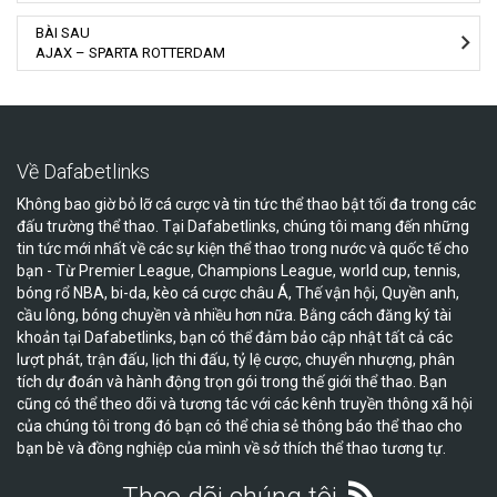
BÀI SAU
AJAX – SPARTA ROTTERDAM
Về Dafabetlinks
Không bao giờ bỏ lỡ cá cược và tin tức thể thao bật tối đa trong các
đấu trường thể thao. Tại Dafabetlinks, chúng tôi mang đến những
tin tức mới nhất về các sự kiện thể thao trong nước và quốc tế cho
bạn - Từ Premier League, Champions League, world cup, tennis,
bóng rổ NBA, bi-da, kèo cá cược châu Á, Thế vận hội, Quyền anh,
cầu lông, bóng chuyền và nhiều hơn nữa. Bằng cách đăng ký tài
khoản tại Dafabetlinks, bạn có thể đảm bảo cập nhật tất cả các
lượt phát, trận đấu, lịch thi đấu, tỷ lệ cược, chuyển nhượng, phân
tích dự đoán và hành động trọn gói trong thế giới thể thao. Bạn
cũng có thể theo dõi và tương tác với các kênh truyền thông xã hội
của chúng tôi trong đó bạn có thể chia sẻ thông báo thể thao cho
bạn bè và đồng nghiệp của mình về sở thích thể thao tương tự.