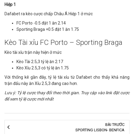
Hiệp 1
Dafabet ra kèo cược chấp Châu Á Hiệp 1 ở mức
FC Porto -0.5 đặt 1 ăn 2.14
Sporting Braga +0.5 đặt 1 ăn 1.75
Kèo Tài xỉu FC Porto – Sporting Braga
Kèo tài xỉu trận này hiện ở mức
Kèo Tài 2.5,3 tỷ lệ ăn 2.17
Kèo Xỉu 2.5,3 có tỷ lệ ăn 1.75
Với thống kê gần đây, tỷ lệ tài xỉu từ Dafabet cho thấy khả năng
trận đấu này ăn Xỉu 2.5,3 đang cao hơn.
Lưu ý: Tỷ lệ cược thay đổi theo thời gian. Truy cập vào link đặt cược
để xem tỷ lệ cược mới nhất
BÀI TRƯỚC
SPORTING LISBON- BENFICA