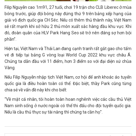
Filip Nguyễn cao 1m91, 27 tuổi, chơi 19 trận cho CLB Liberec ở mùa
bóng trước, giúp đội bóng này đứng thứ 9 trên bảng xếp hạng của
giải vô địch quốc gia CH Séc. Nếu có thêm thủ thành này, Việt Nam
sẽ rất mạnh khi sở hữu 2 thủ môn xuất sắc hàng đầu khu vực. Khi
đó, đoàn quân của HLV Park Hang Seo sẽ trở nên đáng sợ hơn bội
phần”.
Hiện tại, Việt Nam và Thái Lan đang cạnh tranh rất gắt gao cho tấm
vé đi tiếp tại bảng G vòng loại World Cup 2022 khu vực châu Á.
Chúng ta dẫn đầu với 11 điểm, hơn 3 điểm so với đại diện xứ chùa
Vàng.
Nếu Filip Nguyễn nhập tịch Việt Nam, cơ hội để anh khoác áo tuyển
quốc gia là điều hoàn toàn có thể. Đặc biệt, thầy Park cũng từng
chia sẻ về vấn đề này khi cho biết:
“Về mặt cá nhân, tôi hoàn toàn hoan nghênh việc các cầu thủ Việt
Nam sinh sống ở nước ngoài có thể thi đấu cho đội tuyển quốc gia.
Nếu là cầu thủ thực sự tài năng thì chúng ta cần họ”.