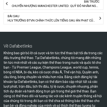
BÀI TRƯỚC
CHUYỂN NHƯỢNG MANCHESTER UNITED: QUỶ ĐỎ NHẮM NGÔI SAO ĐANG ĐẦU QUÂN CHO REAL BETIS
BÀI SAU
HLV TRƯỞNG ĐTVN CHÍNH THỨC LÊN TIẾNG SAU ÁN PHẠT CỦA AFC
Về Dafabetlinks
Không bao giờ bỏ lỡ cá cược và tin tức thể thao bật tối đa trong các
đấu trường thể thao. Tại Dafabetlinks, chúng tôi mang đến những
tin tức mới nhất về các sự kiện thể thao trong nước và quốc tế cho
bạn - Từ Premier League, Champions League, world cup, tennis,
bóng rổ NBA, bi-da, kèo cá cược châu Á, Thế vận hội, Quyền anh,
cầu lông, bóng chuyền và nhiều hơn nữa. Bằng cách đăng ký tài
khoản tại Dafabetlinks, bạn có thể đảm bảo cập nhật tất cả các
lượt phát, trận đấu, lịch thi đấu, tỷ lệ cược, chuyển nhượng, phân
tích dự đoán và hành động trọn gói trong thế giới thể thao. Bạn
cũng có thể theo dõi và tương tác với các kênh truyền thông xã hội
của chúng tôi trong đó bạn có thể chia sẻ thông báo thể thao cho
bạn bè và đồng nghiệp của mình về sở thích thể thao tương tự.