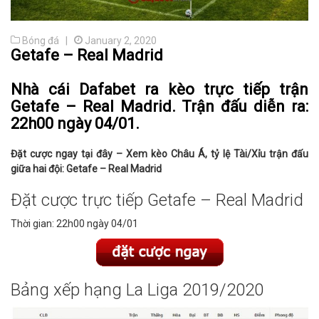
Bóng đá |
January 2, 2020
Getafe – Real Madrid
Nhà cái Dafabet ra kèo trực tiếp trận
Getafe – Real Madrid. Trận đấu diễn ra:
22h00 ngày 04/01.
Đặt cược ngay tại đây – Xem kèo Châu Á, tỷ lệ Tài/Xỉu trận đấu
giữa hai đội: Getafe – Real Madrid
Đặt cược trực tiếp Getafe – Real Madrid
Thời gian: 22h00 ngày 04/01
Bảng xếp hạng La Liga 2019/2020