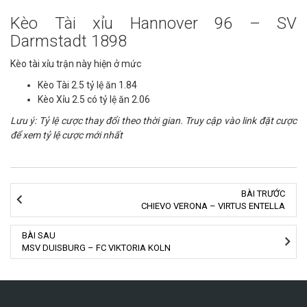
Kèo Tài xỉu Hannover 96 – SV
Darmstadt 1898
Kèo tài xỉu trận này hiện ở mức
Kèo Tài 2.5 tỷ lệ ăn 1.84
Kèo Xỉu 2.5 có tỷ lệ ăn 2.06
Lưu ý: Tỷ lệ cược thay đổi theo thời gian. Truy cập vào link đặt cược
để xem tỷ lệ cược mới nhất
BÀI TRƯỚC
CHIEVO VERONA – VIRTUS ENTELLA
BÀI SAU
MSV DUISBURG – FC VIKTORIA KOLN