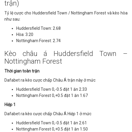
trận)
Tỷ lệ cược cho Huddersfield Town / Nottingham Forest và kèo hòa
như sau:
Huddersfield Town: 2.68
Hòa: 3.20
Nottingham Forest: 2.74
Kèo châu á Huddersfield Town –
Nottingham Forest
Thời gian toàn trận
Dafabet ra kèo cược chấp Châu Á trận này ở mức
Huddersfield Town 0,-0.5 đặt 1 ăn 2.33
Nottingham Forest 0,+0.5 đặt 1 ăn 1.67
Hiệp 1
Dafabet ra kèo cược chấp Châu Á Hiệp 1 ở mức
Huddersfield Town 0,-0.5 đặt 1 ăn 2.61
Nottingham Forest 0,+0.5 đặt 1 ăn 1.50