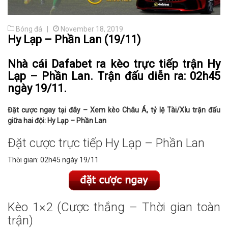
Bóng đá |
November 18, 2019
Hy Lạp – Phần Lan (19/11)
Nhà cái Dafabet ra kèo trực tiếp trận Hy
Lạp – Phần Lan. Trận đấu diễn ra: 02h45
ngày 19/11.
Đặt cược ngay tại đây – Xem kèo Châu Á, tỷ lệ Tài/Xỉu trận đấu
giữa hai đội: Hy Lạp – Phần Lan
Đặt cược trực tiếp Hy Lạp – Phần Lan
Thời gian: 02h45 ngày 19/11
Kèo 1×2 (Cược thắng – Thời gian toàn
trận)