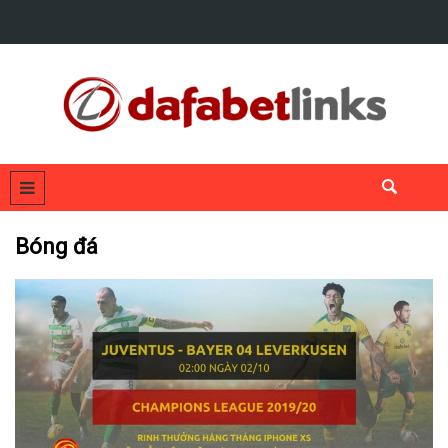
Bóng đá