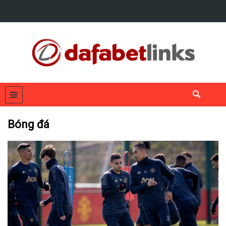
Bóng đá