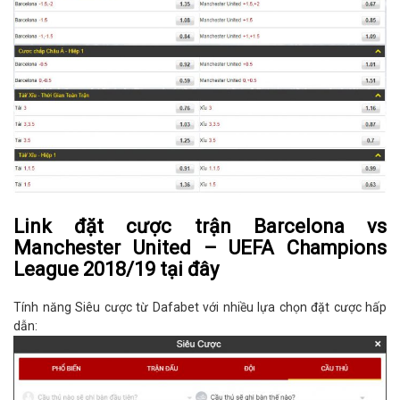
Link đặt cược trận Barcelona vs
Manchester United – UEFA Champions
League 2018/19 tại đây
Tính năng Siêu cược từ Dafabet với nhiều lựa chọn đặt cược hấp
dẫn: