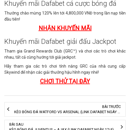
Khuyến mãi Dafabet cá cược bóng đá
Thưởng chào mừng 120% lên tới 4,800,000 VNĐ trong lần nạp tiền
đầu tiên!
NHẬN KHUYẾN MÃI
Khuyến mãi Dafabet giải đấu Jackpot
Tham gia Grand Rewards Club (GRC™) và chơi các trò chơi khác
nhau, tất cả cùng hướng tới giải jackpot.
Hãy tham gia các trò chơi tính năng GRC của nhà cung cấp
Skywind để nhận các giải thưởng hậu hĩnh ngay nhé!
CHƠI THỬ TẠI ĐÂY
BÀI TRƯỚC
KÈO BÓNG ĐÁ WATFORD VS ARSENAL (LINK DAFABET NGÀY 16/4)
BÀI SAU
KÈO BÓNG ĐÁ JUVENTUS – AJAX (LINK DAFABET NGÀY 17/4)