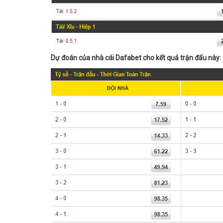
Dự đoán của nhà cái Dafabet cho kết quả trận đấu này: