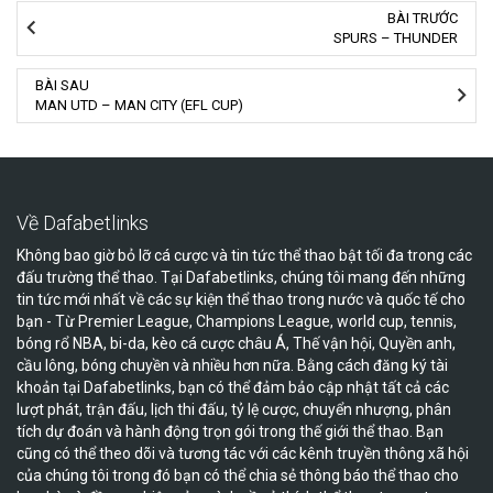
BÀI TRƯỚC
SPURS – THUNDER
BÀI SAU
MAN UTD – MAN CITY (EFL CUP)
Về Dafabetlinks
Không bao giờ bỏ lỡ cá cược và tin tức thể thao bật tối đa trong các
đấu trường thể thao. Tại Dafabetlinks, chúng tôi mang đến những
tin tức mới nhất về các sự kiện thể thao trong nước và quốc tế cho
bạn - Từ Premier League, Champions League, world cup, tennis,
bóng rổ NBA, bi-da, kèo cá cược châu Á, Thế vận hội, Quyền anh,
cầu lông, bóng chuyền và nhiều hơn nữa. Bằng cách đăng ký tài
khoản tại Dafabetlinks, bạn có thể đảm bảo cập nhật tất cả các
lượt phát, trận đấu, lịch thi đấu, tỷ lệ cược, chuyển nhượng, phân
tích dự đoán và hành động trọn gói trong thế giới thể thao. Bạn
cũng có thể theo dõi và tương tác với các kênh truyền thông xã hội
của chúng tôi trong đó bạn có thể chia sẻ thông báo thể thao cho