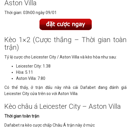
Aston Villa
Thời gian: 03h00 ngày 09/01
Kèo 1×2 (Cược thắng – Thời gian toàn
trận)
Tỷ lệ cược cho Leicester City / Aston Villa và kèo hòa như sau:
Leicester City: 1.38
Hòa: 5.11
Aston Villa: 7.80
Có thể thấy, ở trận đấu này nhà cái Dafabet đang đánh giá
Leicester City cửa trên so với Aston Villa.
Kèo châu á Leicester City – Aston Villa
Thời gian toàn trận
Dafabet ra kèo cược chấp Châu Á trận này ở mức