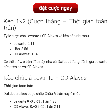
Kèo 1×2 (Cược thắng – Thời gian toàn
trận)
Tỷ lệ cược cho Levante / CD Alaves và kèo hòa như sau:
Levante: 2.11
Hòa: 3.56
CD Alaves: 3.64
Có thể thấy, ở trận đấu này nhà cái Dafabet đang đánh giá Levante
cửa trên so với CD Alaves.
Kèo châu á Levante – CD Alaves
Thời gian toàn trận
Dafabet ra kèo cược chấp Châu Á trận này ở mức
Levante 0,-0.5 đặt 1 ăn 1.83
CD Alaves 0,+0.5 đặt 1 ăn 2.11