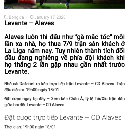
Bóng đá |
January 17, 2020
Levante – Alaves
Alaves luôn thi đấu như “gà mắc tóc” mỗi
lần xa nhà, họ thua 7/9 trận sân khách ở
La Liga năm nay. Tuy nhiên thành tích đối
đầu đang nghiêng về phía đội khách khi
họ thắng 2 lần gặp nhau gần nhất trước
Levante.
Nhà cái Dafabet ra kèo trực tiếp trận Levante – CD Alaves. Trận
đấu diễn ra: 19h00 ngày 18/01.
Đặt cược ngay tại đây – Xem kèo Châu Á, tỷ lệ Tài/Xỉu trận đấu
giữa hai đội: Levante – CD Alaves
Đặt cược trực tiếp Levante – CD Alaves
Thời gian: 19h00 ngày 18/01