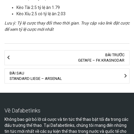
Kèo Tài 2.5 tỷ lệ ăn 1.79
Kèo Xỉu 2.5 có tỷ lệ ăn 2.03
Lưu ý: Tỷ lệ cược thay đổi theo thời gian. Truy cập vào link đặt cược
để xem tỷ lệ cược mới nhất
BÀI TRƯỚC
GETAFE – FK KRASNODAR
BÀI SAU
STANDARD LIEGE – ARSENAL
Về Dafabetlinks
Không bao giờ bỏ lỡ cá cược và tin tức thể thao bật tối đa trong các
đấu trường thể thao. Tại Dafabetlinks, chúng tôi mang đến những
tin tức mới nhất về các sự kiện thể thao trong nước và quốc tế cho