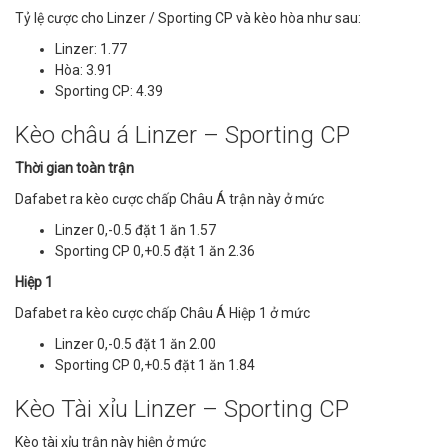
Tỷ lệ cược cho Linzer / Sporting CP và kèo hòa như sau:
Linzer: 1.77
Hòa: 3.91
Sporting CP: 4.39
Kèo châu á Linzer – Sporting CP
Thời gian toàn trận
Dafabet ra kèo cược chấp Châu Á trận này ở mức
Linzer 0,-0.5 đặt 1 ăn 1.57
Sporting CP 0,+0.5 đặt 1 ăn 2.36
Hiệp 1
Dafabet ra kèo cược chấp Châu Á Hiệp 1 ở mức
Linzer 0,-0.5 đặt 1 ăn 2.00
Sporting CP 0,+0.5 đặt 1 ăn 1.84
Kèo Tài xỉu Linzer – Sporting CP
Kèo tài xỉu trận này hiện ở mức