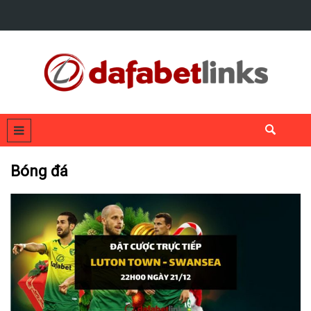
Bóng đá