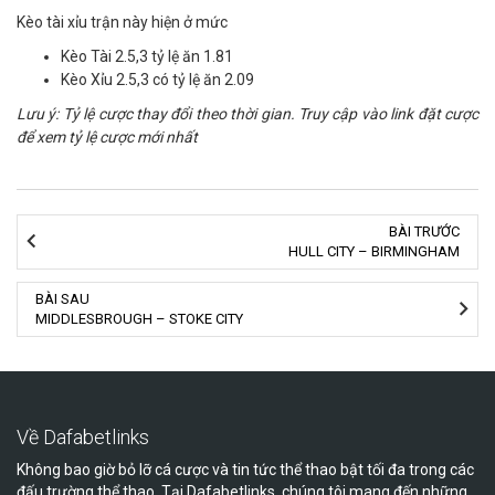
Kèo tài xỉu trận này hiện ở mức
Kèo Tài 2.5,3 tỷ lệ ăn 1.81
Kèo Xỉu 2.5,3 có tỷ lệ ăn 2.09
Lưu ý: Tỷ lệ cược thay đổi theo thời gian. Truy cập vào link đặt cược
để xem tỷ lệ cược mới nhất
BÀI TRƯỚC
HULL CITY – BIRMINGHAM
BÀI SAU
MIDDLESBROUGH – STOKE CITY
Về Dafabetlinks
Không bao giờ bỏ lỡ cá cược và tin tức thể thao bật tối đa trong các
đấu trường thể thao. Tại Dafabetlinks, chúng tôi mang đến những