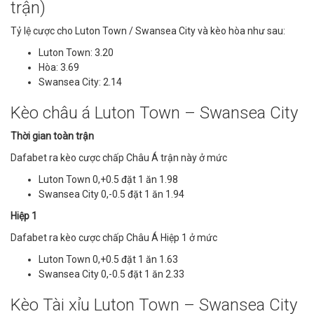
trận)
Tỷ lệ cược cho Luton Town / Swansea City và kèo hòa như sau:
Luton Town: 3.20
Hòa: 3.69
Swansea City: 2.14
Kèo châu á Luton Town – Swansea City
Thời gian toàn trận
Dafabet ra kèo cược chấp Châu Á trận này ở mức
Luton Town 0,+0.5 đặt 1 ăn 1.98
Swansea City 0,-0.5 đặt 1 ăn 1.94
Hiệp 1
Dafabet ra kèo cược chấp Châu Á Hiệp 1 ở mức
Luton Town 0,+0.5 đặt 1 ăn 1.63
Swansea City 0,-0.5 đặt 1 ăn 2.33
Kèo Tài xỉu Luton Town – Swansea City