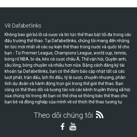
Về Dafabetlinks
Không bao giờ bỏ lỡ cá cược và tin tức thể thao bật tối đa trong các
đấu trường thể thao. Tại Dafabetlinks, chúng tôi mang đến những
tin tức mới nhất về các sự kiện thể thao trong nước và quốc tế cho
bạn - Từ Premier League, Champions League, world cup, tennis,
bóng rổ NBA, bi-da, kèo cá cược châu Á, Thế vận hội, Quyền anh,
cầu lông, bóng chuyền và nhiều hơn nữa. Bằng cách đăng ký tài
khoản tại Dafabetlinks, bạn có thể đảm bảo cập nhật tất cả các
lượt phát, trận đấu, lịch thi đấu, tỷ lệ cược, chuyển nhượng, phân
tích dự đoán và hành động trọn gói trong thế giới thể thao. Bạn
cũng có thể theo dõi và tương tác với các kênh truyền thông xã hội
của chúng tôi trong đó bạn có thể chia sẻ thông báo thể thao cho
bạn bè và đồng nghiệp của mình về sở thích thể thao tương tự.
Theo dõi chúng tôi