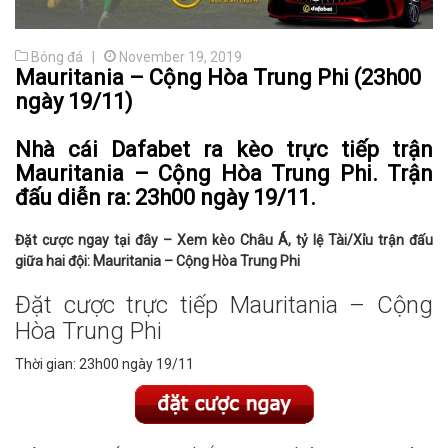
Bóng đá |
November 19, 2019
Mauritania – Cộng Hòa Trung Phi (23h00
ngày 19/11)
Nhà cái Dafabet ra kèo trực tiếp trận
Mauritania – Cộng Hòa Trung Phi. Trận
đấu diễn ra: 23h00 ngày 19/11.
Đặt cược ngay tại đây – Xem kèo Châu Á, tỷ lệ Tài/Xỉu trận đấu
giữa hai đội: Mauritania – Cộng Hòa Trung Phi
Đặt cược trực tiếp Mauritania – Cộng
Hòa Trung Phi
Thời gian: 23h00 ngày 19/11