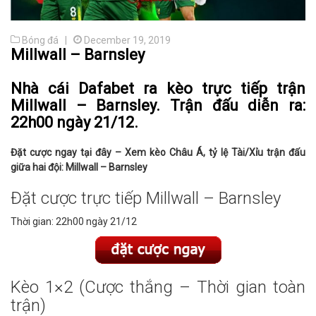
Bóng đá |
December 19, 2019
Millwall – Barnsley
Nhà cái Dafabet ra kèo trực tiếp trận
Millwall – Barnsley. Trận đấu diễn ra:
22h00 ngày 21/12.
Đặt cược ngay tại đây – Xem kèo Châu Á, tỷ lệ Tài/Xỉu trận đấu
giữa hai đội: Millwall – Barnsley
Đặt cược trực tiếp Millwall – Barnsley
Thời gian: 22h00 ngày 21/12
Kèo 1×2 (Cược thắng – Thời gian toàn
trận)