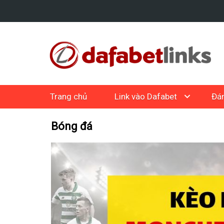
Trang chủ
Link vào Dafabet
Đán
Bóng đá