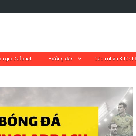
h giá Dafabet
Hướng dẫn
Cách nhận 300k F