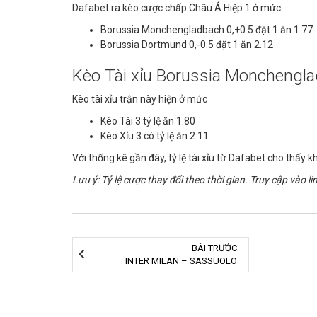
Dafabet ra kèo cược chấp Châu Á Hiệp 1 ở mức
Borussia Monchengladbach 0,+0.5 đặt 1 ăn 1.77
Borussia Dortmund 0,-0.5 đặt 1 ăn 2.12
Kèo Tài xỉu Borussia Monchengl
Kèo tài xỉu trận này hiện ở mức
Kèo Tài 3 tỷ lệ ăn 1.80
Kèo Xỉu 3 có tỷ lệ ăn 2.11
Với thống kê gần đây, tỷ lệ tài xỉu từ Dafabet cho thấy 
Lưu ý: Tỷ lệ cược thay đổi theo thời gian. Truy cập vào l
BÀI TRƯỚC
INTER MILAN – SASSUOLO