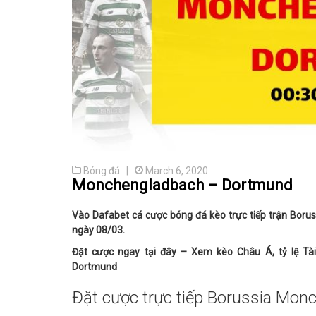
Bóng đá |
March 6, 2020
Monchengladbach – Dortmund
Vào Dafabet cá cược bóng đá kèo trực tiếp trận Boru
ngày 08/03.
Đặt cược ngay tại đây – Xem kèo Châu Á, tỷ lệ Tài
Dortmund
Đặt cược trực tiếp Borussia Mo