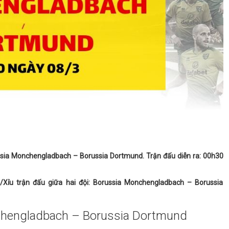
ssia Monchengladbach – Borussia Dortmund. Trận đấu diễn ra: 00h30
/Xỉu trận đấu giữa hai đội: Borussia Monchengladbach – Borussia
nchengladbach – Borussia Dortmund