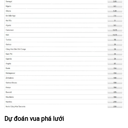
Dự đoán vua phá lưới