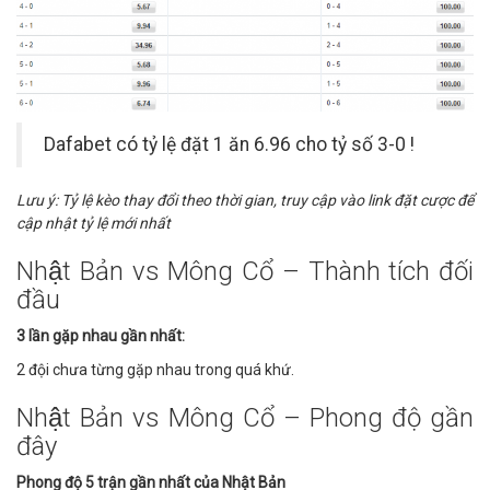
Dafabet có tỷ lệ đặt 1 ăn 6.96 cho tỷ số 3-0 !
Lưu ý: Tỷ lệ kèo thay đổi theo thời gian, truy cập vào link đặt cược để
cập nhật tỷ lệ mới nhất
Nhật Bản vs Mông Cổ – Thành tích đối
đầu
3 lần gặp nhau gần nhất:
2 đội chưa từng gặp nhau trong quá khứ.
Nhật Bản vs Mông Cổ – Phong độ gần
đây
Phong độ 5 trận gần nhất của Nhật Bản