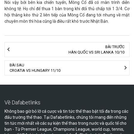
Nói vậy bởi bên kia chiến tuyến, Mông Cổ đã có màn trình diễn
không tệ. Họ chỉ để thua 1 bàn trong khi đối thủ chấp tới 1 3/4. Cơ
hội thắng kèo thứ 2 liên tiếp của Mông Cổ đang tới nhưng về mặt
chuyên môn thì hòa cũng là điều rất khó trước Nhật Bản.
BÀI TRƯỚC
HÀN QUỐC VS SRI LANKA 10/10
BÀI SAU
CROATIA VS HUNGARY 11/10
Về Dafabetlinks
Không bao giờ bỏ lỡ cá cược và tin tức thể thao bật tối đa trong các
đấu trường thể thao. Tại Dafabetlinks, chúng tôi mang đến những
tin tức mới nhất về các sự kiện thể thao trong nước và quốc tế cho
bạn - Từ Premier League, Champions League, world cup, tennis,