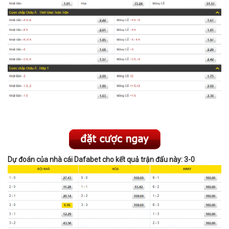
Dự đoán của nhà cái Dafabet cho kết quả trận đấu này: 3-0