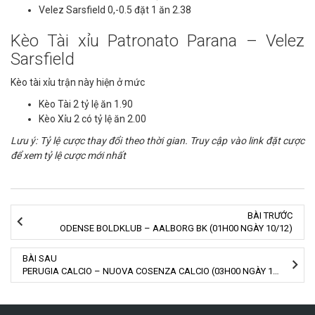
Velez Sarsfield 0,-0.5 đặt 1 ăn 2.38
Kèo Tài xỉu Patronato Parana – Velez
Sarsfield
Kèo tài xỉu trận này hiện ở mức
Kèo Tài 2 tỷ lệ ăn 1.90
Kèo Xỉu 2 có tỷ lệ ăn 2.00
Lưu ý: Tỷ lệ cược thay đổi theo thời gian. Truy cập vào link đặt cược
để xem tỷ lệ cược mới nhất
BÀI TRƯỚC
ODENSE BOLDKLUB – AALBORG BK (01H00 NGÀY 10/12)
BÀI SAU
PERUGIA CALCIO – NUOVA COSENZA CALCIO (03H00 NGÀY 10/12)