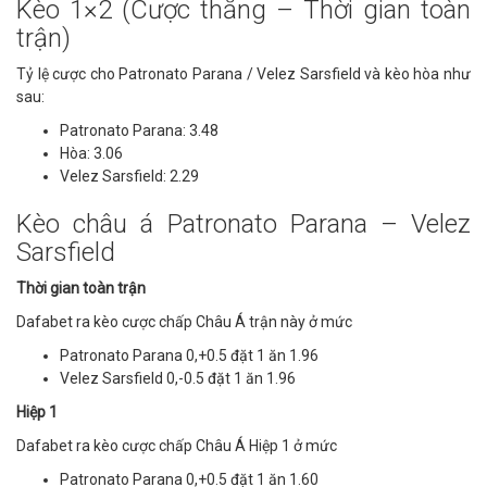
Kèo 1×2 (Cược thắng – Thời gian toàn
trận)
Tỷ lệ cược cho Patronato Parana / Velez Sarsfield và kèo hòa như
sau:
Patronato Parana: 3.48
Hòa: 3.06
Velez Sarsfield: 2.29
Kèo châu á Patronato Parana – Velez
Sarsfield
Thời gian toàn trận
Dafabet ra kèo cược chấp Châu Á trận này ở mức
Patronato Parana 0,+0.5 đặt 1 ăn 1.96
Velez Sarsfield 0,-0.5 đặt 1 ăn 1.96
Hiệp 1
Dafabet ra kèo cược chấp Châu Á Hiệp 1 ở mức
Patronato Parana 0,+0.5 đặt 1 ăn 1.60