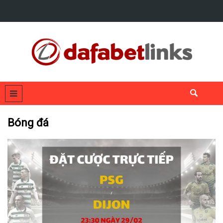
Bóng đá