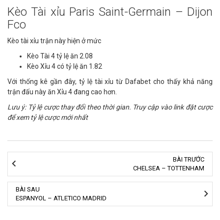
Kèo Tài xỉu Paris Saint-Germain – Dijon
Fco
Kèo tài xỉu trận này hiện ở mức
Kèo Tài 4 tỷ lệ ăn 2.08
Kèo Xỉu 4 có tỷ lệ ăn 1.82
Với thống kê gần đây, tỷ lệ tài xỉu từ Dafabet cho thấy khả năng
trận đấu này ăn Xỉu 4 đang cao hơn.
Lưu ý: Tỷ lệ cược thay đổi theo thời gian. Truy cập vào link đặt cược
để xem tỷ lệ cược mới nhất
BÀI TRƯỚC
CHELSEA – TOTTENHAM
BÀI SAU
ESPANYOL – ATLETICO MADRID