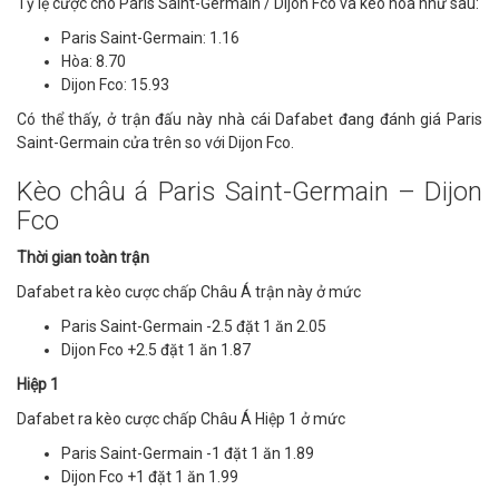
Tỷ lệ cược cho Paris Saint-Germain / Dijon Fco và kèo hòa như sau:
Paris Saint-Germain: 1.16
Hòa: 8.70
Dijon Fco: 15.93
Có thể thấy, ở trận đấu này nhà cái Dafabet đang đánh giá Paris
Saint-Germain cửa trên so với Dijon Fco.
Kèo châu á Paris Saint-Germain – Dijon
Fco
Thời gian toàn trận
Dafabet ra kèo cược chấp Châu Á trận này ở mức
Paris Saint-Germain -2.5 đặt 1 ăn 2.05
Dijon Fco +2.5 đặt 1 ăn 1.87
Hiệp 1
Dafabet ra kèo cược chấp Châu Á Hiệp 1 ở mức
Paris Saint-Germain -1 đặt 1 ăn 1.89
Dijon Fco +1 đặt 1 ăn 1.99