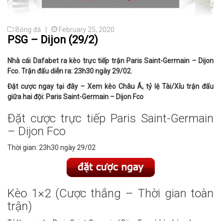
Bóng đá |
February 25, 2020
PSG – Dijon (29/2)
Nhà cái Dafabet ra kèo trực tiếp trận Paris Saint-Germain – Dijon
Fco. Trận đấu diễn ra: 23h30 ngày 29/02.
Đặt cược ngay tại đây – Xem kèo Châu Á, tỷ lệ Tài/Xỉu trận đấu
giữa hai đội: Paris Saint-Germain – Dijon Fco
Đặt cược trực tiếp Paris Saint-Germain
– Dijon Fco
Thời gian: 23h30 ngày 29/02
Kèo 1×2 (Cược thắng – Thời gian toàn
trận)