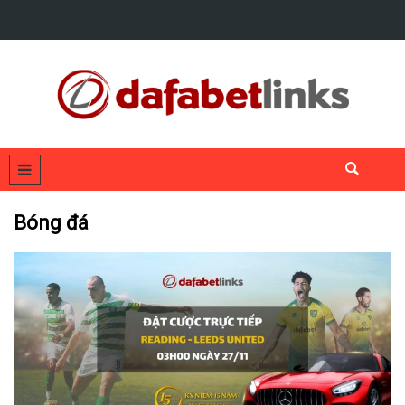
Bóng đá