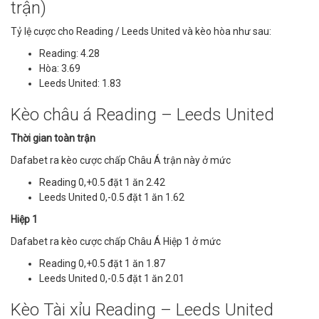
trận)
Tỷ lệ cược cho Reading / Leeds United và kèo hòa như sau:
Reading: 4.28
Hòa: 3.69
Leeds United: 1.83
Kèo châu á Reading – Leeds United
Thời gian toàn trận
Dafabet ra kèo cược chấp Châu Á trận này ở mức
Reading 0,+0.5 đặt 1 ăn 2.42
Leeds United 0,-0.5 đặt 1 ăn 1.62
Hiệp 1
Dafabet ra kèo cược chấp Châu Á Hiệp 1 ở mức
Reading 0,+0.5 đặt 1 ăn 1.87
Leeds United 0,-0.5 đặt 1 ăn 2.01
Kèo Tài xỉu Reading – Leeds United