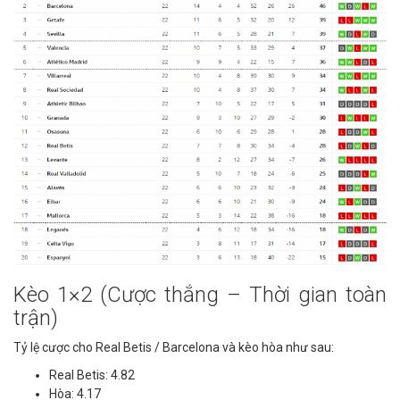
Kèo 1×2 (Cược thắng – Thời gian toàn
trận)
Tỷ lệ cược cho Real Betis / Barcelona và kèo hòa như sau:
Real Betis: 4.82
Hòa: 4.17