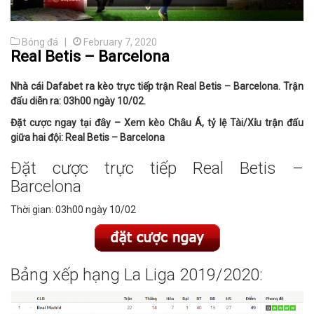
Bóng đá |
February 7, 2020
Real Betis – Barcelona
Nhà cái Dafabet ra kèo trực tiếp trận Real Betis – Barcelona. Trận
đấu diễn ra: 03h00 ngày 10/02.
Đặt cược ngay tại đây – Xem kèo Châu Á, tỷ lệ Tài/Xỉu trận đấu
giữa hai đội: Real Betis – Barcelona
Đặt cược trực tiếp Real Betis –
Barcelona
Thời gian: 03h00 ngày 10/02
Bảng xếp hạng La Liga 2019/2020: