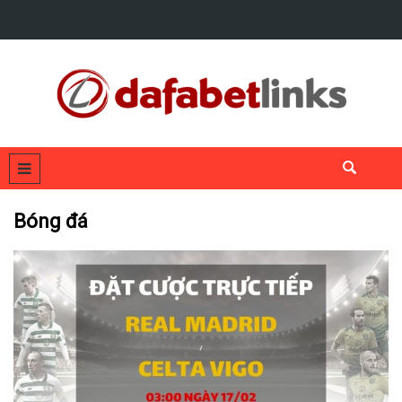
Bóng đá