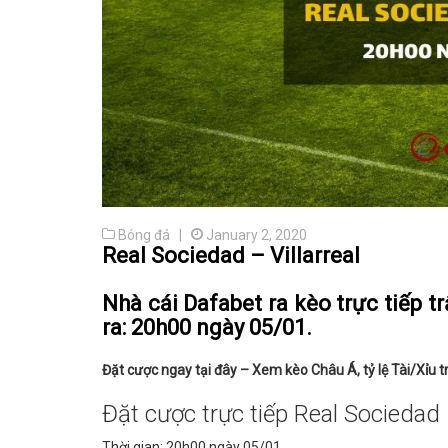
Bóng đá |
January 2, 2020
Real Sociedad – Villarreal
Nhà cái Dafabet ra kèo trực tiếp t
ra: 20h00 ngày 05/01.
Đặt cược ngay tại đây – Xem kèo Châu Á, tỷ lệ Tài/Xỉu tr
Đặt cược trực tiếp Real Sociedad –
Thời gian: 20h00 ngày 05/01