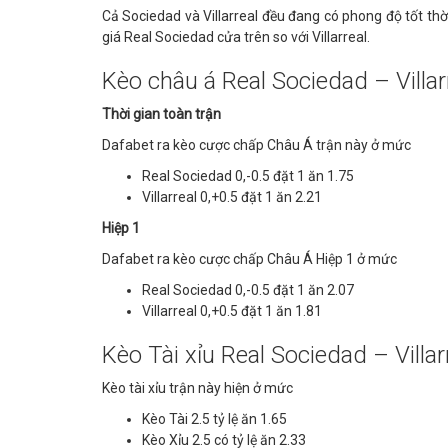
Cả Sociedad và Villarreal đều đang có phong độ tốt thờ
giá Real Sociedad cửa trên so với Villarreal.
Kèo châu á Real Sociedad – Villar
Thời gian toàn trận
Dafabet ra kèo cược chấp Châu Á trận này ở mức
Real Sociedad 0,-0.5 đặt 1 ăn 1.75
Villarreal 0,+0.5 đặt 1 ăn 2.21
Hiệp 1
Dafabet ra kèo cược chấp Châu Á Hiệp 1 ở mức
Real Sociedad 0,-0.5 đặt 1 ăn 2.07
Villarreal 0,+0.5 đặt 1 ăn 1.81
Kèo Tài xỉu Real Sociedad – Villar
Kèo tài xỉu trận này hiện ở mức
Kèo Tài 2.5 tỷ lệ ăn 1.65
Kèo Xỉu 2.5 có tỷ lệ ăn 2.33