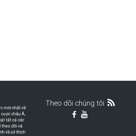
Theo dõi chúng tôi
ức mới nhất về
á cược châu Á,
ật tất cả các
ể theo dõi và
nh về sở thích