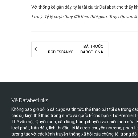
Với thống kê gần đây, tỷ lệ tài xỉu từ Dafabet cho thấy 
Lưu ý: Tỷ lệ cược thay đổi theo thời gian. Truy cập vào l
BÀI TRƯỚC
RCD ESPANYOL – BARCELONA
Về Dafabetlinks
Không bao giờ bỏ lỡ cá cược và tin tức thể thao bật tối đa trong c
các sự kiện thể thao trong nước và quốc tế cho bạn - Từ Premier 
Thế vận hội, Quyền anh, cầu lông, bóng chuyền và nhiều hơn nữa. 
lượt phát, trận đấu, lịch thi đấu, tỷ lệ cược, chuyển nhượng, phân 
tương tác với các kênh truyền thông xã hội của chúng tôi trong đó