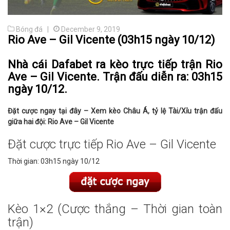
Bóng đá |
December 9, 2019
Rio Ave – Gil Vicente (03h15 ngày 10/12)
Nhà cái Dafabet ra kèo trực tiếp trận Rio
Ave – Gil Vicente. Trận đấu diễn ra: 03h15
ngày 10/12.
Đặt cược ngay tại đây – Xem kèo Châu Á, tỷ lệ Tài/Xỉu trận đấu
giữa hai đội: Rio Ave – Gil Vicente
Đặt cược trực tiếp Rio Ave – Gil Vicente
Thời gian: 03h15 ngày 10/12
Kèo 1×2 (Cược thắng – Thời gian toàn
trận)