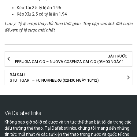
Kèo Tài 2.5 tỷ lệ ăn 1.96
Kèo Xỉu 2.5 có tỷ lệ ăn 1.94
Lưu ý: Tỷ lệ cược thay đổi theo thời gian. Truy cập vào link đặt cược
để xem tỷ lệ cược mới nhất
BÀI TRƯỚC
PERUGIA CALCIO – NUOVA COSENZA CALCIO (03H00 NGÀY 10/12)
BÀI SAU
STUTTGART – FC NURNBERG (02H30 NGÀY 10/12)
Về Dafabetlinks
Không bao giờ bỏ lỡ cá cược và tin tức thể thao bật tối đa trong các
đấu trường thể thao. Tại Dafabetlinks, chúng tôi mang đến những
tin tức mới nhất về các sự kiện thể thao trong nước và quốc tế cho