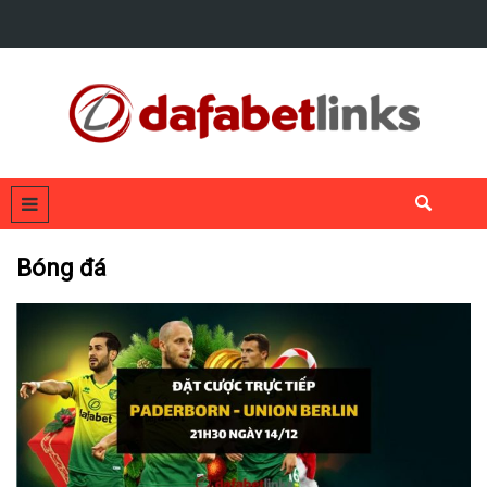
Bóng đá